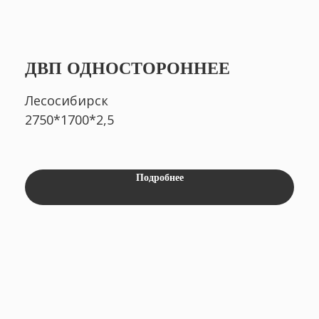
ДВП ОДНОСТОРОННЕЕ
Отправить
Лесосибирск
2750*1700*2,5
Нажимая на кнопку вы подтверждаете, что ознакомились
с
Политикой конфиденциальности и согласны
на обработку персональных данных
Подробнее