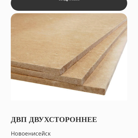
MAX
MAX
THEODOR
THEODOR
Advisor
Advisor
ДВП ДВУХСТОРОННЕЕ
Новоенисейск