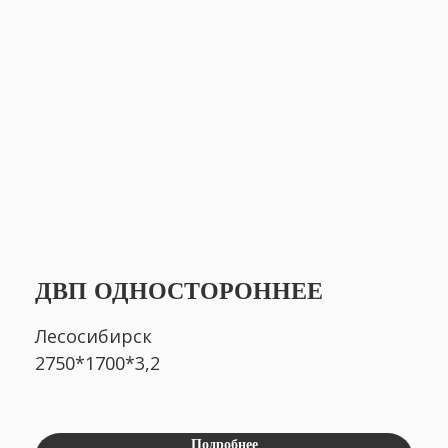
NIKITA
NIKITA
ДВП ОДНОСТОРОННЕЕ
SEMCHURIN
SEMCHURIN
Advisor
Advisor
Лесосибирск
2750*1700*3,2
Подробнее